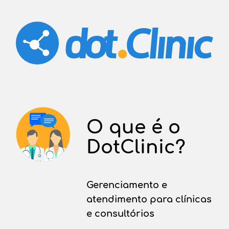
cê
O que é o
r
DotClinic?
?
Gerenciamento e
atendimento para clínicas
á
e consultórios